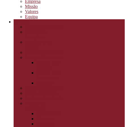
Empresa
Missão
Valores
Equipa
Serviços
Auditoria Energética
Certificação
Energética
Consultoria em
Energia
Eficiência Energética
Energias Renováveis
Energia Solar
Térmica
Energia Solar
Fotovoltaica
Biomassa
Fiscalização de Obras
Gestão de Energia
Gestão de Iluminação
Projetos de
Engenharia
Electrotecnica
Mecanica
Segurança