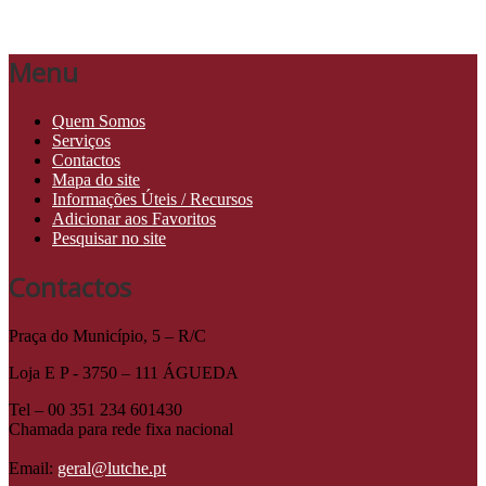
Menu
Quem Somos
Serviços
Contactos
Mapa do site
Informações Úteis / Recursos
Adicionar aos Favoritos
Pesquisar no site
Contactos
Praça do Município, 5 – R/C
Loja E P - 3750 – 111 ÁGUEDA
Tel – 00 351 234 601430
Chamada para rede fixa nacional
Email:
geral@lutche.pt