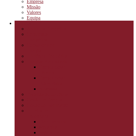
Empresa
Missão
Valores
Equipa
Serviços
Auditoria Energética
Certificação
Energética
Consultoria em
Energia
Eficiência Energética
Energias Renováveis
Energia Solar
Térmica
Energia Solar
Fotovoltaica
Biomassa
Fiscalização de Obras
Gestão de Energia
Gestão de Iluminação
Projetos de
Engenharia
Electrotecnica
Mecanica
Segurança