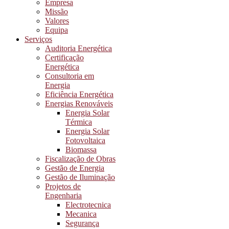
Empresa
Missão
Valores
Equipa
Serviços
Auditoria Energética
Certificação
Energética
Consultoria em
Energia
Eficiência Energética
Energias Renováveis
Energia Solar
Térmica
Energia Solar
Fotovoltaica
Biomassa
Fiscalização de Obras
Gestão de Energia
Gestão de Iluminação
Projetos de
Engenharia
Electrotecnica
Mecanica
Segurança